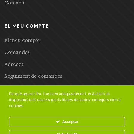
Contacte
EL MEU COMPTE
El meu compte
Comandes
Adreces
Seguiment de comandes
Llista de desitjos
Perquè aquest lloc funcioni adequadament, instal·lem als
dispositius dels usuaris petits fitxers de dades, coneguts com a
cookies.
Acceptar
© 2024 Adesiara Editorial | Tots els drets reservats | Preus amb