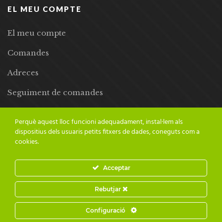
EL MEU COMPTE
El meu compte
Comandes
Adreces
Seguiment de comandes
Llista de desitjos
Perquè aquest lloc funcioni adequadament, instal·lem als
dispositius dels usuaris petits fitxers de dades, coneguts com a
cookies.
Acceptar
© 2024 Adesiara Editorial | Tots els drets reservats | Preus amb
Rebutjar
IVA inclòs |
Grademorphic
Configuració