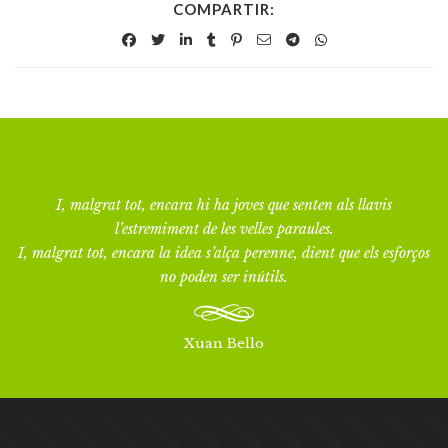
COMPARTIR:
I, malgrat tot, encara hi ha joves que senten als llavis
l’estremiment de les velles paraules.
I, malgrat tot, encara la idea s’alça perenne, dient que els esforços
no poden ser inútils.
Xuan Bello