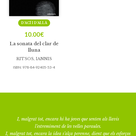
D’ACÍ I D’ALLÀ
10.00
€
La sonata del clar de
lluna
RITSOS, IANNIS
ISBN:
978-84-92405-53-4
I, malgrat tot, encara hi ha joves que senten als llavis
l’estremiment de les velles paraules.
I, malgrat tot, encara la idea s’alça perenne, dient que els esforços