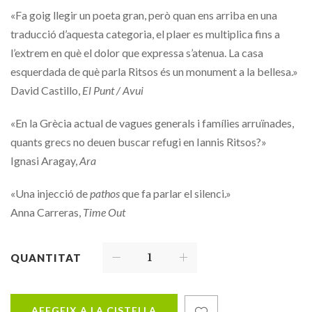
«Fa goig llegir un poeta gran, però quan ens arriba en una
traducció d’aquesta categoria, el plaer es multiplica fins a
l’extrem en què el dolor que expressa s’atenua. La casa
esquerdada de què parla Ritsos és un monument a la bellesa.»
David Castillo,
El Punt / Avui
«En la Grècia actual de vagues generals i famílies arruïnades,
quants grecs no deuen buscar refugi en Iannis Ritsos?»
Ignasi Aragay,
Ara
«Una injecció de
pathos
que fa parlar el silenci.»
Anna Carreras,
Time Out
QUANTITAT
AFEGEIX A LA CISTELLA