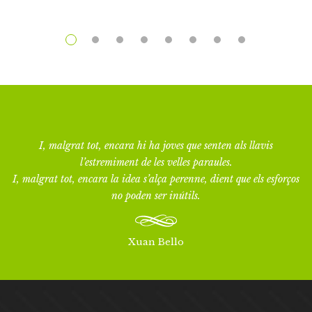
I, malgrat tot, encara hi ha joves que senten als llavis
l’estremiment de les velles paraules.
I, malgrat tot, encara la idea s’alça perenne, dient que els esforços
no poden ser inútils.
Xuan Bello