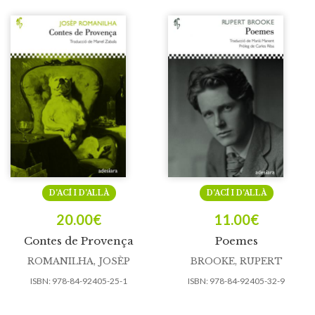
D’ACÍ I D’ALLÀ
D’ACÍ I D’ALLÀ
20.00
€
11.00
€
Contes de Provença
Poemes
ROMANILHA, JOSÈP
BROOKE, RUPERT
ISBN:
978-84-92405-25-1
ISBN:
978-84-92405-32-9