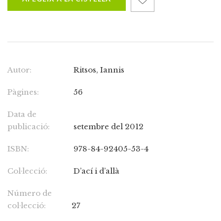
Autor:
Ritsos, Iannis
Pàgines:
56
Data de
publicació:
setembre del 2012
ISBN:
978-84-92405-53-4
Col·lecció:
D’ací i d’allà
Número de
col·lecció:
27