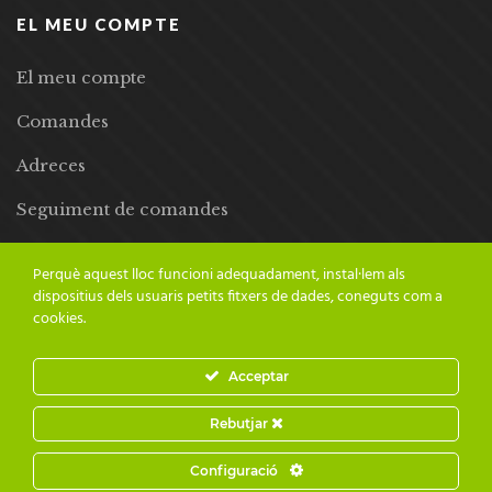
EL MEU COMPTE
El meu compte
Comandes
Adreces
Seguiment de comandes
Llista de desitjos
Perquè aquest lloc funcioni adequadament, instal·lem als
dispositius dels usuaris petits fitxers de dades, coneguts com a
cookies.
Acceptar
© 2024 Adesiara Editorial | Tots els drets reservats | Preus amb
Rebutjar
IVA inclòs |
Grademorphic
Configuració