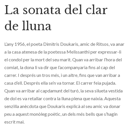
La sonata del clar
de lluna
L’any 1956, el poeta Dimitris Doukaris, amic de Ritsos, va anar
a la casa atenesa de la poetessa Melissanthi per expressar-li
el condol per la mort del seu marit. Quan va arribar l’hora del
comiat, la dona li va dir que l’acompanyaria fins al cap del
carrer. I després un tros més, i un altre, fins que van arribar a
casa d’ell. Després ella se’n va tornar. El carrer feia pujada.
Quan va arribar al capdamunt del turó, la seva silueta vestida
de dol es va retallar contra la lluna plena que naixia. Aquesta
senzilla anècdota que Doukaris explicà al seu amic va donar
peu a aquest monòleg poètic, un dels més bells que s’hagin
escrit mai.