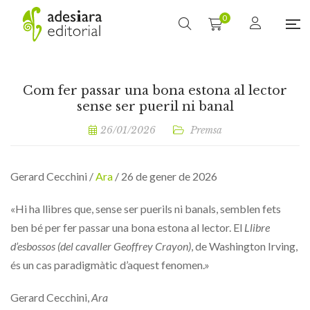
0
Com fer passar una bona estona al lector
sense ser pueril ni banal
26/01/2026
Premsa
Gerard Cecchini /
Ara
/ 26 de gener de 2026
«Hi ha llibres que, sense ser puerils ni banals, semblen fets
ben bé per fer passar una bona estona al lector. El
Llibre
d’esbossos (del cavaller Geoffrey Crayon)
, de Washington Irving,
és un cas paradigmàtic d’aquest fenomen.»
Gerard Cecchini,
Ara