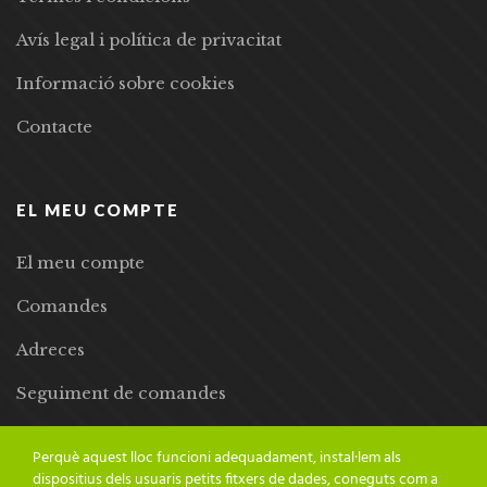
Avís legal i política de privacitat
Informació sobre cookies
Contacte
EL MEU COMPTE
El meu compte
Comandes
Adreces
Seguiment de comandes
Llista de desitjos
Perquè aquest lloc funcioni adequadament, instal·lem als
dispositius dels usuaris petits fitxers de dades, coneguts com a