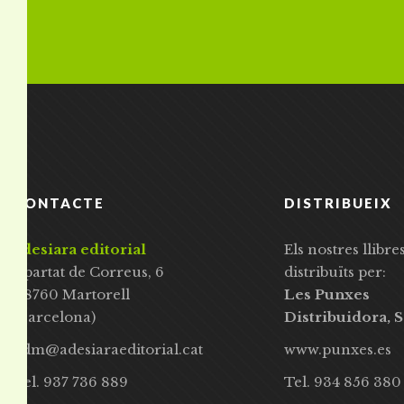
CONTACTE
DISTRIBUEIX
adesiara editorial
Els nostres llibre
Apartat de Correus, 6
distribuïts per:
08760 Martorell
Les Punxes
(Barcelona)
Distribuidora, S
adm@adesiaraeditorial.cat
www.punxes.es
Tel. 937 736 889
Tel. 934 856 380