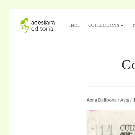
INICI
COL·LECCIONS
T
Co
Anna Ballbona /
Avui
/ 