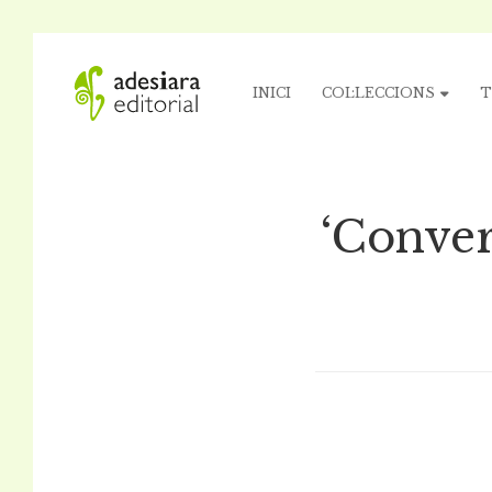
INICI
COL·LECCIONS
T
‘Conver