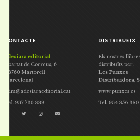
CONTACTE
DISTRIBUEIX
adesiara editorial
Els nostres llibre
Apartat de Correus, 6
distribuïts per:
08760 Martorell
Les Punxes
(Barcelona)
Distribuidora, S
adm@adesiaraeditorial.cat
www.punxes.es
Tel. 937 736 889
Tel. 934 856 380