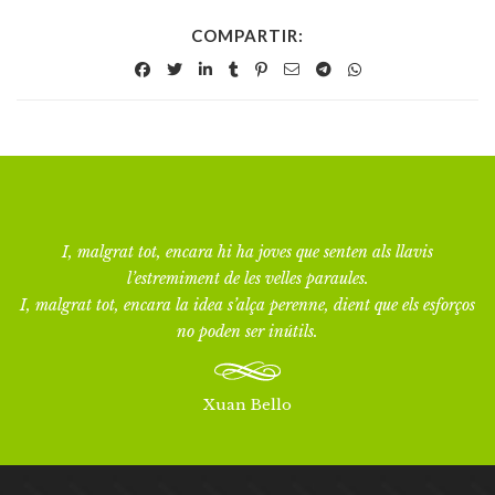
COMPARTIR:
I, malgrat tot, encara hi ha joves que senten als llavis
l’estremiment de les velles paraules.
I, malgrat tot, encara la idea s’alça perenne, dient que els esforços
no poden ser inútils.
Xuan Bello