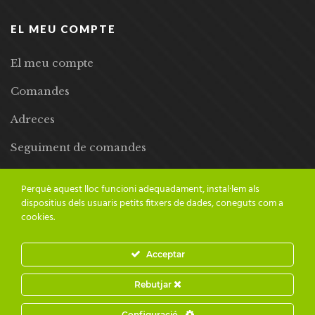
EL MEU COMPTE
El meu compte
Comandes
Adreces
Seguiment de comandes
Llista de desitjos
Perquè aquest lloc funcioni adequadament, instal·lem als
dispositius dels usuaris petits fitxers de dades, coneguts com a
cookies.
Acceptar
© 2024 Adesiara Editorial | Tots els drets reservats | Preus amb
Rebutjar
IVA inclòs |
Grademorphic
Configuració