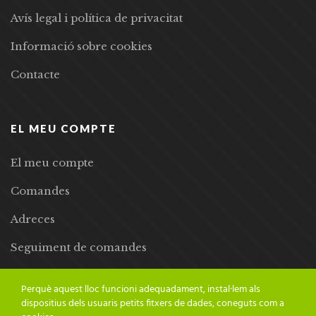
Avís legal i política de privacitat
Informació sobre cookies
Contacte
EL MEU COMPTE
El meu compte
Comandes
Adreces
Seguiment de comandes
Llista de desitjos
Perquè aquest lloc funcioni adequadament, instal·lem als
dispositius dels usuaris petits fitxers de dades, coneguts com a