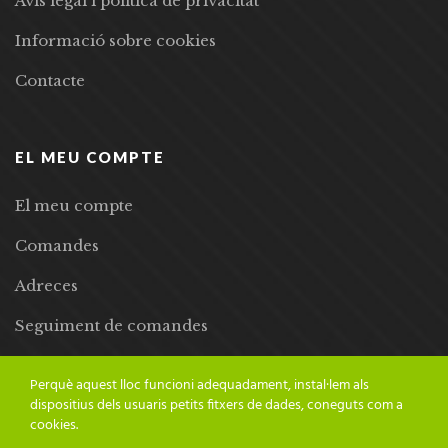
Avís legal i política de privacitat
Informació sobre cookies
Contacte
EL MEU COMPTE
El meu compte
Comandes
Adreces
Seguiment de comandes
Llista de desitjos
Perquè aquest lloc funcioni adequadament, instal·lem als
dispositius dels usuaris petits fitxers de dades, coneguts com a
cookies.