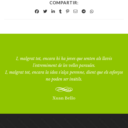
COMPARTIR:
I, malgrat tot, encara hi ha joves que senten als llavis
l’estremiment de les velles paraules.
I, malgrat tot, encara la idea s’alça perenne, dient que els esforços
no poden ser inútils.
Xuan Bello