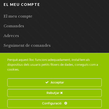
EL MEU COMPTE
El meu compte
Comandes
Adreces
Seguiment de comandes
Llista de desitjos
Perquè aquest lloc funcioni adequadament, instal·lem als
dispositius dels usuaris petits fitxers de dades, coneguts com a
cookies.
Acceptar
© 2024 Adesiara Editorial | Tots els drets reservats | Preus amb
Rebutjar
IVA inclòs |
Grademorphic
Configuració