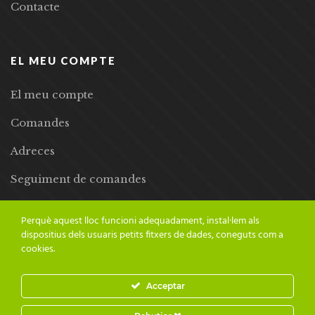
Contacte
EL MEU COMPTE
El meu compte
Comandes
Adreces
Seguiment de comandes
Llista de desitjos
Perquè aquest lloc funcioni adequadament, instal·lem als
dispositius dels usuaris petits fitxers de dades, coneguts com a
cookies.
Acceptar
© 2024 Adesiara Editorial | Tots els drets reservats | Preus amb