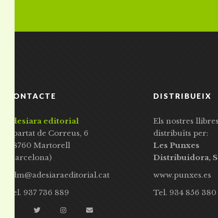
CONTACTE
DISTRIBUEIX
adesiara editorial
Els nostres llibre
Apartat de Correus, 6
distribuïts per:
08760 Martorell
Les Punxes
(Barcelona)
Distribuidora, S
adm@adesiaraeditorial.cat
www.punxes.es
Tel. 937 736 889
Tel. 934 856 380