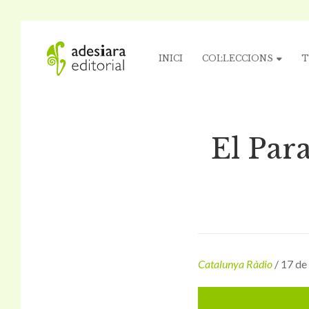
INICI
COL·LECCIONS
T
El Par
Catalunya Ràdio
/ 17 de