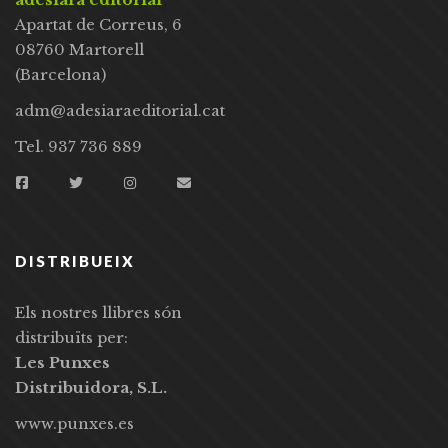
Apartat de Correus, 6
08760 Martorell
(Barcelona)
adm@adesiaraeditorial.cat
Tel. 937 736 889
DISTRIBUEIX
Els nostres llibres són
distribuïts per:
Les Punxes
Distribuidora, S.L.
www.punxes.es