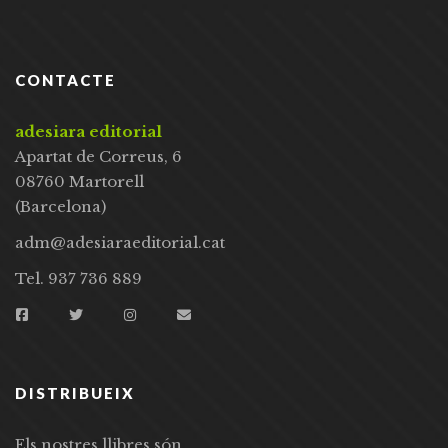
CONTACTE
adesiara editorial
Apartat de Correus, 6
08760 Martorell
(Barcelona)
adm@adesiaraeditorial.cat
Tel. 937 736 889
DISTRIBUEIX
Els nostres llibres són