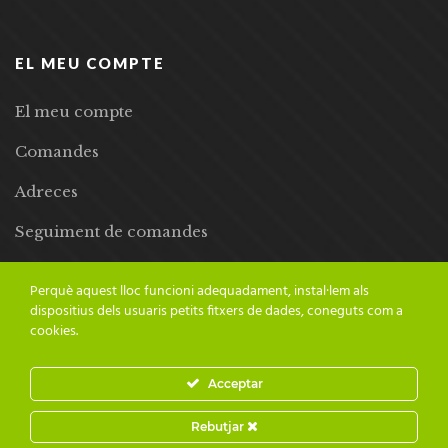
EL MEU COMPTE
El meu compte
Comandes
Adreces
Seguiment de comandes
Llista de desitjos
Perquè aquest lloc funcioni adequadament, instal·lem als
dispositius dels usuaris petits fitxers de dades, coneguts com a
cookies.
Acceptar
© 2024 Adesiara Editorial | Tots els drets reservats | Preus amb
Rebutjar
IVA inclòs |
Grademorphic