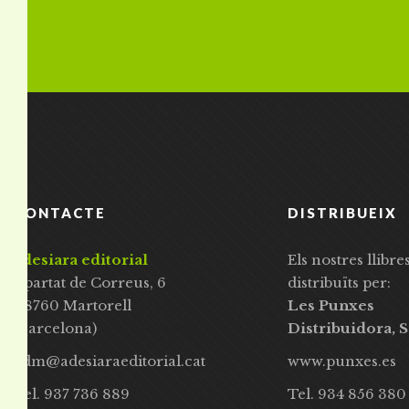
CONTACTE
DISTRIBUEIX
adesiara editorial
Els nostres llibre
Apartat de Correus, 6
distribuïts per:
08760 Martorell
Les Punxes
(Barcelona)
Distribuidora, S
adm@adesiaraeditorial.cat
www.punxes.es
Tel. 937 736 889
Tel. 934 856 380