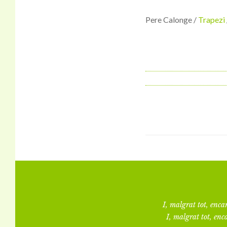
Pere Calonge /
Trapezi
I, malgrat tot, encar
I, malgrat tot, enca