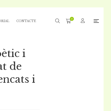
0
ORIAL
CONTACTE
ètic i
at de
encats i