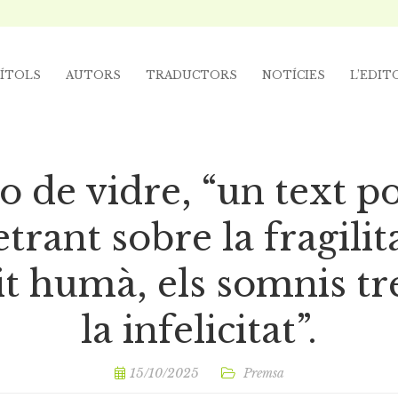
ÍTOLS
AUTORS
TRADUCTORS
NOTÍCIES
L’EDIT
o de vidre, “un text po
trant sobre la fragilit
it humà, els somnis tr
la infelicitat”.
15/10/2025
Premsa