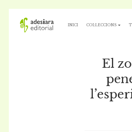
INICI
COL·LECCIONS
T
El zo
pene
l’esper