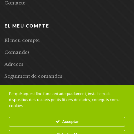
Contacte
EL MEU COMPTE
El meu compte
Comandes
Adreces
Seguiment de comandes
Llista de desitjos
Perquè aquest lloc funcioni adequadament, instal·lem als
dispositius dels usuaris petits fitxers de dades, coneguts com a
cookies.
Acceptar
© 2024 Adesiara Editorial | Tots els drets reservats | Preus amb