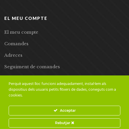
EL MEU COMPTE
El meu compte
Comandes
Adreces
Seguiment de comandes
Llista de desitjos
Perquè aquest lloc funcioni adequadament, instal·lem als
dispositius dels usuaris petits fitxers de dades, coneguts com a
cookies.
Acceptar
© 2024 Adesiara Editorial | Tots els drets reservats | Preus amb
Rebutjar
IVA inclòs |
Grademorphic