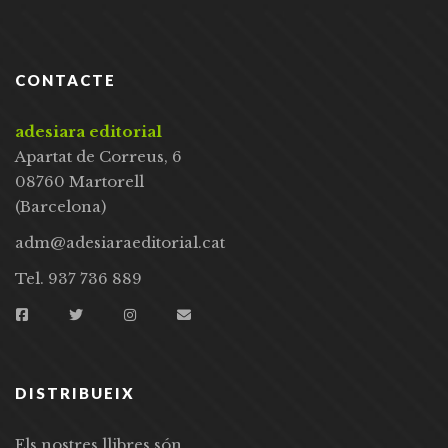
CONTACTE
adesiara editorial
Apartat de Correus, 6
08760 Martorell
(Barcelona)
adm@adesiaraeditorial.cat
Tel. 937 736 889
DISTRIBUEIX
Els nostres llibres són