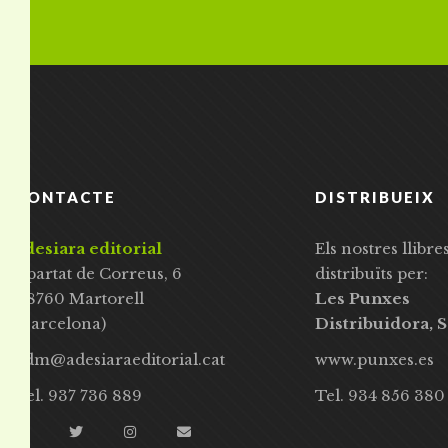
CONTACTE
DISTRIBUEIX
adesiara editorial
Els nostres llibre
Apartat de Correus, 6
distribuïts per:
08760 Martorell
Les Punxes
(Barcelona)
Distribuidora, S
adm@adesiaraeditorial.cat
www.punxes.es
Tel. 937 736 889
Tel. 934 856 380