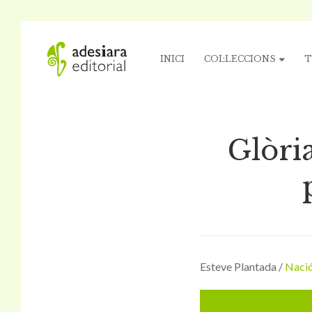
INICI
COL·LECCIONS
T
Glòri
Esteve Plantada /
Nació