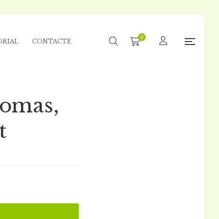
0
ORIAL
CONTACTE
homas,
t