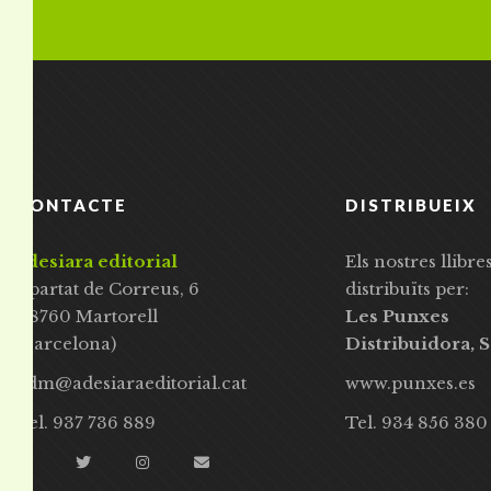
CONTACTE
DISTRIBUEIX
adesiara editorial
Els nostres llibre
Apartat de Correus, 6
distribuïts per:
08760 Martorell
Les Punxes
(Barcelona)
Distribuidora, S
adm@adesiaraeditorial.cat
www.punxes.es
Tel. 937 736 889
Tel. 934 856 380