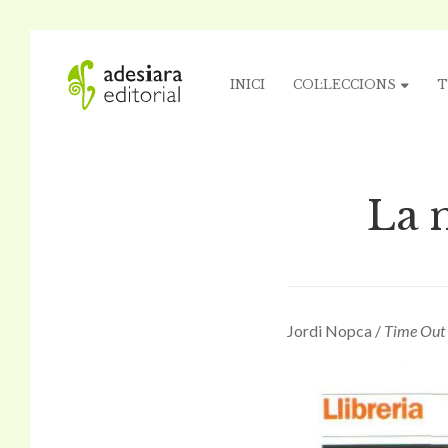
INICI
COL·LECCIONS
T
La 
Jordi Nopca /
Time Out