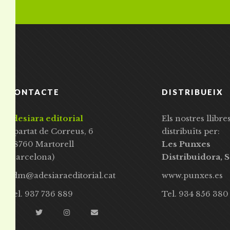
CONTACTE
DISTRIBUEIX
adesiara editorial
Els nostres llibre
Apartat de Correus, 6
distribuïts per:
08760 Martorell
Les Punxes
(Barcelona)
Distribuidora, S
adm@adesiaraeditorial.cat
www.punxes.es
Tel. 937 736 889
Tel. 934 856 380