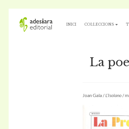
INICI
COL·LECCIONS
T
La poe
Joan Gala /
L’Isolano
/ m