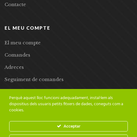
Contacte
EL MEU COMPTE
El meu compte
Comandes
Adreces
Seguiment de comandes
Llista de desitjos
Perquè aquest lloc funcioni adequadament, instal·lem als
dispositius dels usuaris petits fitxers de dades, coneguts com a
cookies.
Acceptar
© 2024 Adesiara Editorial | Tots els drets reservats | Preus amb