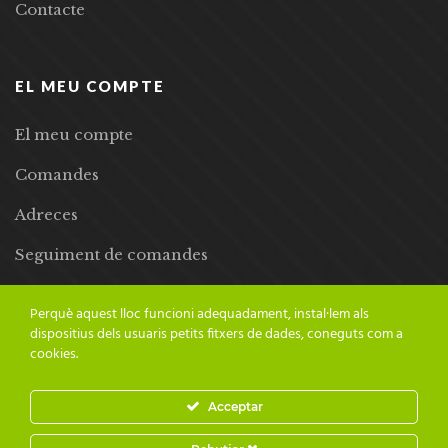
Contacte
EL MEU COMPTE
El meu compte
Comandes
Adreces
Seguiment de comandes
Llista de desitjos
Perquè aquest lloc funcioni adequadament, instal·lem als
dispositius dels usuaris petits fitxers de dades, coneguts com a
cookies.
Acceptar
© 2024 Adesiara Editorial | Tots els drets reservats | Preus amb