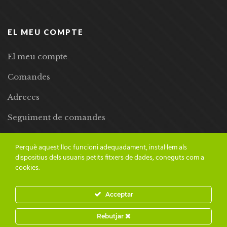
EL MEU COMPTE
El meu compte
Comandes
Adreces
Seguiment de comandes
Llista de desitjos
Perquè aquest lloc funcioni adequadament, instal·lem als
dispositius dels usuaris petits fitxers de dades, coneguts com a
cookies.
Acceptar
© 2024 Adesiara Editorial | Tots els drets reservats | Preus amb
Rebutjar
IVA inclòs |
Grademorphic