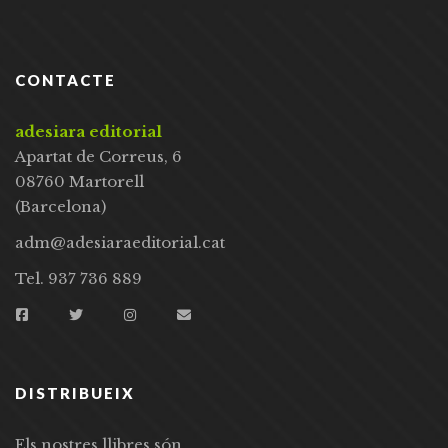
CONTACTE
adesiara editorial
Apartat de Correus, 6
08760 Martorell
(Barcelona)
adm@adesiaraeditorial.cat
Tel. 937 736 889
DISTRIBUEIX
Els nostres llibres són