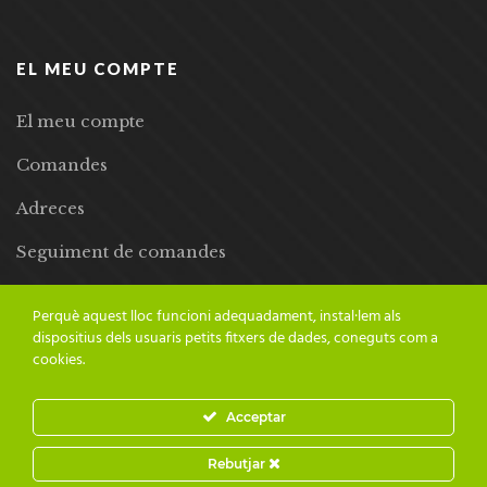
EL MEU COMPTE
El meu compte
Comandes
Adreces
Seguiment de comandes
Llista de desitjos
Perquè aquest lloc funcioni adequadament, instal·lem als
dispositius dels usuaris petits fitxers de dades, coneguts com a
cookies.
Acceptar
© 2024 Adesiara Editorial | Tots els drets reservats | Preus amb
Rebutjar
IVA inclòs |
Grademorphic