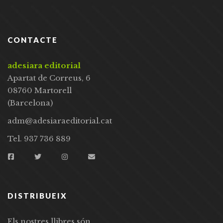
CONTACTE
adesiara editorial
Apartat de Correus, 6
08760 Martorell
(Barcelona)
adm@adesiaraeditorial.cat
Tel. 937 736 889
DISTRIBUEIX
Els nostres llibres són