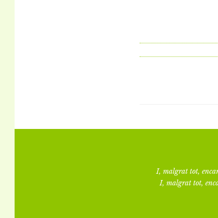
I, malgrat tot, encar
I, malgrat tot, enca