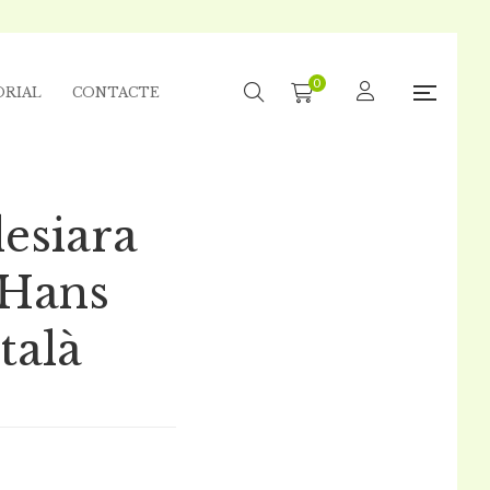
0
ORIAL
CONTACTE
desiara
 Hans
talà