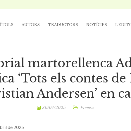
ÍTOLS
AUTORS
TRADUCTORS
NOTÍCIES
L’EDIT
orial martorellenca A
ica ‘Tots els contes de
istian Andersen’ en ca
30/04/2025
Premsa
abril de 2025