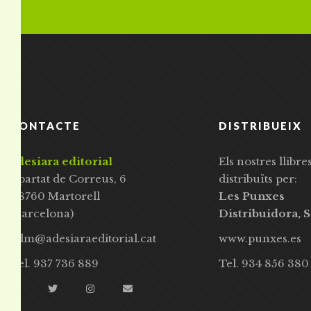
CONTACTE
DISTRIBUEIX
adesiara editorial
Els nostres llibre
Apartat de Correus, 6
distribuïts per:
08760 Martorell
Les Punxes
(Barcelona)
Distribuidora, S
adm@adesiaraeditorial.cat
www.punxes.es
Tel. 937 736 889
Tel. 934 856 380