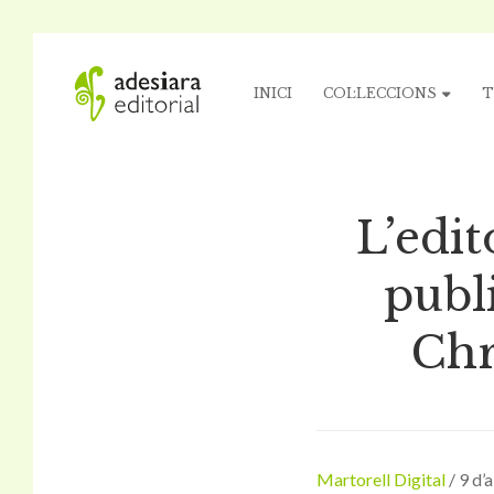
INICI
COL·LECCIONS
T
L’edit
publ
Chr
Martorell Digital
/ 9 d’