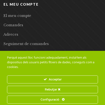
EL MEU COMPTE
El meu compte
Comandes
Adreces
Seguiment de comandes
Llista de desitjos
Perquè aquest lloc funcioni adequadament, instal·lem als
dispositius dels usuaris petits fitxers de dades, coneguts com a
cookies.
Acceptar
© 2024 Adesiara Editorial | Tots els drets reservats | Preus amb
Rebutjar
IVA inclòs |
Grademorphic
Configuració