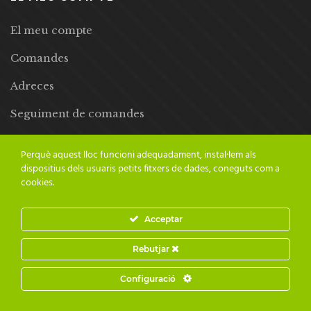
El meu compte
Comandes
Adreces
Seguiment de comandes
Llista de desitjos
Perquè aquest lloc funcioni adequadament, instal·lem als
dispositius dels usuaris petits fitxers de dades, coneguts com a
cookies.
Acceptar
© 2024 Adesiara Editorial | Tots els drets reservats | Preus amb
Rebutjar
IVA inclòs |
Grademorphic
Configuració