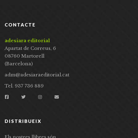
CONTACTE
adesiara editorial
Apartat de Correus, 6
08760 Martorell
(Barcelona)
adm@adesiaraeditorial.cat
Tel. 937 736 889
DISTRIBUEIX
Els nostres llibres són