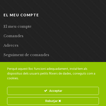
EL MEU COMPTE
El meu compte
Comandes
Adreces
Seguiment de comandes
Llista de desitjos
Perquè aquest lloc funcioni adequadament, instal·lem als
dispositius dels usuaris petits fitxers de dades, coneguts com a
cookies.
Acceptar
© 2024 Adesiara Editorial | Tots els drets reservats | Preus amb
Rebutjar
IVA inclòs |
Grademorphic