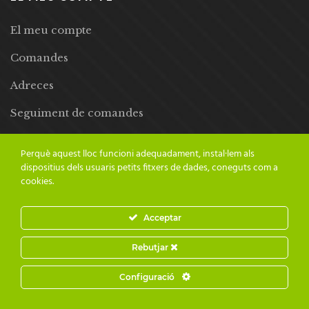
El meu compte
Comandes
Adreces
Seguiment de comandes
Llista de desitjos
Perquè aquest lloc funcioni adequadament, instal·lem als
dispositius dels usuaris petits fitxers de dades, coneguts com a
cookies.
Acceptar
© 2024 Adesiara Editorial | Tots els drets reservats | Preus amb
Rebutjar
IVA inclòs |
Grademorphic
Configuració