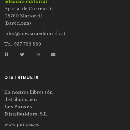
adesiara editorial
Apartat de Correus, 6
08760 Martorell
(Barcelona)
adm@adesiaraeditorial.cat
Tel. 937 736 889
DISTRIBUEIX
Els nostres llibres són
distribuïts per:
Les Punxes
Distribuidora, S.L.
www.punxes.es