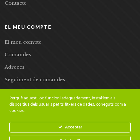
Contacte
EL MEU COMPTE
El meu compte
Comandes
Adreces
Seguiment de comandes
Llista de desitjos
Perquè aquest lloc funcioni adequadament, instal·lem als
dispositius dels usuaris petits fitxers de dades, coneguts com a
cookies.
Acceptar
© 2024 Adesiara Editorial | Tots els drets reservats | Preus amb