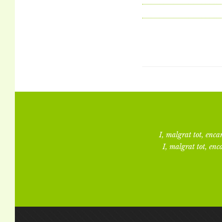
I, malgrat tot, encar
I, malgrat tot, enca