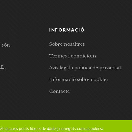
INFORMACIÓ
Sobre nosaltres
s són
Termes i condicions
.L.
Avís legal i política de privacitat
Informació sobre cookies
Contacte
els usuaris petits fitxers de dades, coneguts com a cookies.