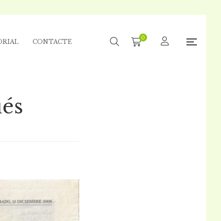
0
ORIAL
CONTACTE
ués