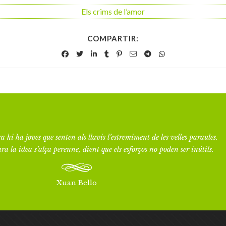
Els crims de l’amor
COMPARTIR:
a hi ha joves que senten als llavis l’estremiment de les velles paraules.
ra la idea s’alça perenne, dient que els esforços no poden ser inútils.
Xuan Bello