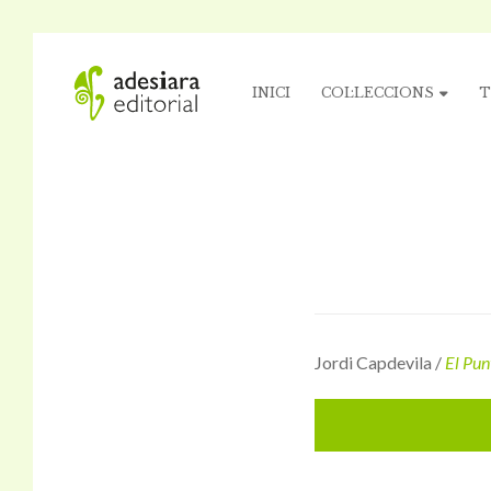
INICI
COL·LECCIONS
T
Jordi Capdevila /
El Pun