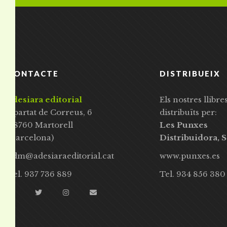
CONTACTE
DISTRIBUEIX
adesiara editorial
Els nostres llibre
Apartat de Correus, 6
distribuïts per:
08760 Martorell
Les Punxes
(Barcelona)
Distribuidora, S
adm@adesiaraeditorial.cat
www.punxes.es
Tel. 937 736 889
Tel. 934 856 380