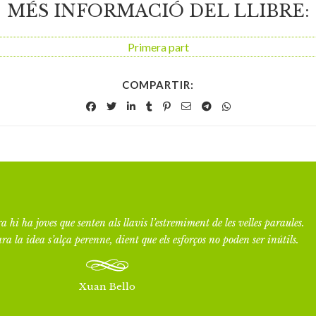
MÉS INFORMACIÓ DEL LLIBRE:
Primera part
COMPARTIR:
a hi ha joves que senten als llavis l’estremiment de les velles paraules.
ra la idea s’alça perenne, dient que els esforços no poden ser inútils.
Xuan Bello