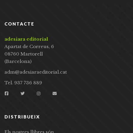
CONTACTE
adesiara editorial
Apartat de Correus, 6
08760 Martorell
(Barcelona)
adm@adesiaraeditorial.cat
Tel. 937 736 889
DISTRIBUEIX
Els nostres llibres són