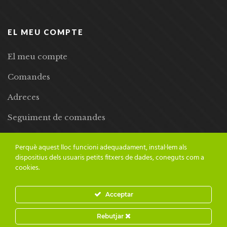
EL MEU COMPTE
El meu compte
Comandes
Adreces
Seguiment de comandes
Llista de desitjos
Perquè aquest lloc funcioni adequadament, instal·lem als
dispositius dels usuaris petits fitxers de dades, coneguts com a
cookies.
Acceptar
© 2024 Adesiara Editorial | Tots els drets reservats | Preus amb
Rebutjar
IVA inclòs |
Grademorphic