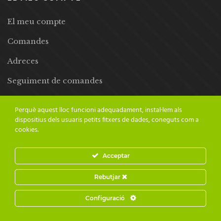
El meu compte
Comandes
Adreces
Seguiment de comandes
Llista de desitjos
Perquè aquest lloc funcioni adequadament, instal·lem als
dispositius dels usuaris petits fitxers de dades, coneguts com a
cookies.
Acceptar
© 2024 Adesiara Editorial | Tots els drets reservats | Preus amb
Rebutjar
IVA inclòs |
Grademorphic
Configuració