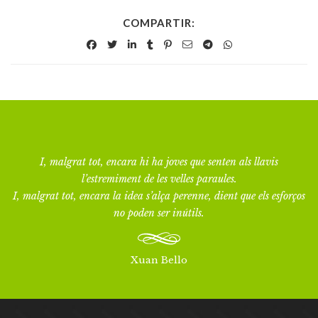
COMPARTIR:
I, malgrat tot, encara hi ha joves que senten als llavis
l’estremiment de les velles paraules.
I, malgrat tot, encara la idea s’alça perenne, dient que els esforços
no poden ser inútils.
Xuan Bello