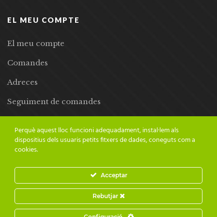
EL MEU COMPTE
El meu compte
Comandes
Adreces
Seguiment de comandes
Llista de desitjos
Perquè aquest lloc funcioni adequadament, instal·lem als
dispositius dels usuaris petits fitxers de dades, coneguts com a
cookies.
Acceptar
© 2024 Adesiara Editorial | Tots els drets reservats | Preus amb
Rebutjar
IVA inclòs |
Grademorphic
Configuració