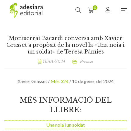
0
Montserrat Bacardí conversa amb Xavier
Grasset a propòsit de la novel·la «Una noia i
un soldat» de Teresa Pàmies
10/01/2024
Premsa
Xavier Grasset /
Més 324
/ 10 de gener del 2024
MÉS INFORMACIÓ DEL
LLIBRE:
Una noia i un soldat