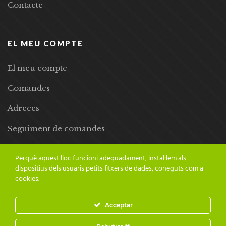
Contacte
EL MEU COMPTE
El meu compte
Comandes
Adreces
Seguiment de comandes
Llista de desitjos
Perquè aquest lloc funcioni adequadament, instal·lem als
dispositius dels usuaris petits fitxers de dades, coneguts com a
cookies.
Acceptar
© 2024 Adesiara Editorial | Tots els drets reservats | Preus amb