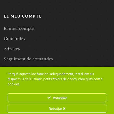
EL MEU COMPTE
El meu compte
Comandes
Adreces
Seguiment de comandes
Llista de desitjos
Perquè aquest lloc funcioni adequadament, instal·lem als
dispositius dels usuaris petits fitxers de dades, coneguts com a
cookies.
Acceptar
© 2024 Adesiara Editorial | Tots els drets reservats | Preus amb
Rebutjar
IVA inclòs |
Grademorphic