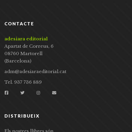
CONTACTE
adesiara editorial
Apartat de Correus, 6
08760 Martorell
(Barcelona)
adm@adesiaraeditorial.cat
Tel. 937 736 889
DISTRIBUEIX
Els nostres llibres són