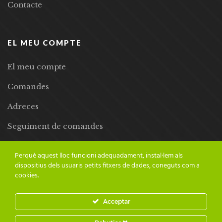
Contacte
EL MEU COMPTE
El meu compte
Comandes
Adreces
Seguiment de comandes
Llista de desitjos
Perquè aquest lloc funcioni adequadament, instal·lem als
dispositius dels usuaris petits fitxers de dades, coneguts com a
cookies.
Acceptar
© 2024 Adesiara Editorial | Tots els drets reservats | Preus amb