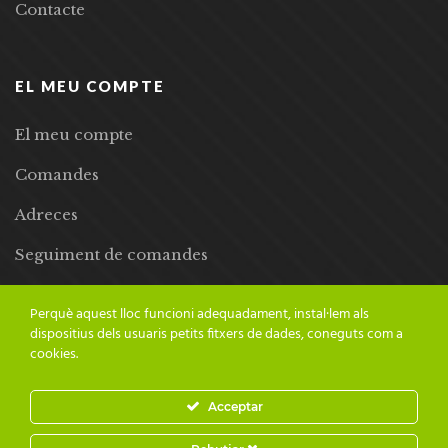
Contacte
EL MEU COMPTE
El meu compte
Comandes
Adreces
Seguiment de comandes
Llista de desitjos
Perquè aquest lloc funcioni adequadament, instal·lem als
dispositius dels usuaris petits fitxers de dades, coneguts com a
cookies.
Acceptar
© 2024 Adesiara Editorial | Tots els drets reservats | Preus amb