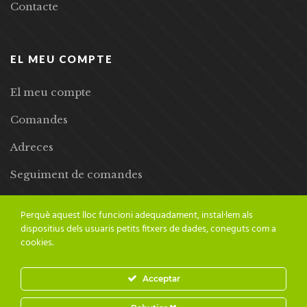
Contacte
EL MEU COMPTE
El meu compte
Comandes
Adreces
Seguiment de comandes
Llista de desitjos
Perquè aquest lloc funcioni adequadament, instal·lem als
dispositius dels usuaris petits fitxers de dades, coneguts com a
cookies.
Acceptar
© 2024 Adesiara Editorial | Tots els drets reservats | Preus amb