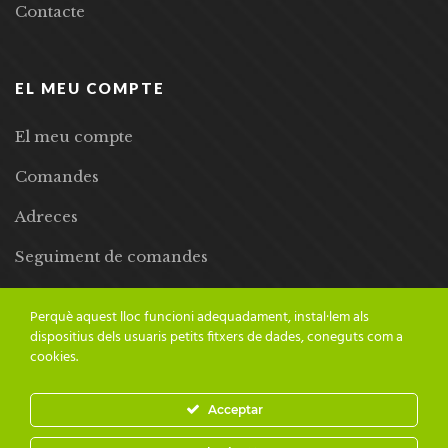
Contacte
EL MEU COMPTE
El meu compte
Comandes
Adreces
Seguiment de comandes
Llista de desitjos
Perquè aquest lloc funcioni adequadament, instal·lem als
dispositius dels usuaris petits fitxers de dades, coneguts com a
cookies.
Acceptar
© 2024 Adesiara Editorial | Tots els drets reservats | Preus amb