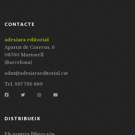
CONTACTE
adesiara editorial
Apartat de Correus, 6
08760 Martorell
(Barcelona)
adm@adesiaraeditorial.cat
Tel. 937 736 889
DISTRIBUEIX
Els nostres llibres són