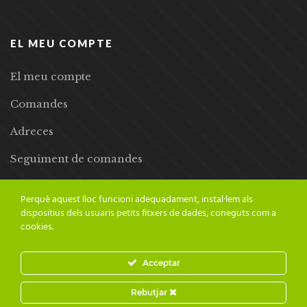
EL MEU COMPTE
El meu compte
Comandes
Adreces
Seguiment de comandes
Llista de desitjos
Perquè aquest lloc funcioni adequadament, instal·lem als
dispositius dels usuaris petits fitxers de dades, coneguts com a
cookies.
Acceptar
© 2024 Adesiara Editorial | Tots els drets reservats | Preus amb
Rebutjar
IVA inclòs |
Grademorphic