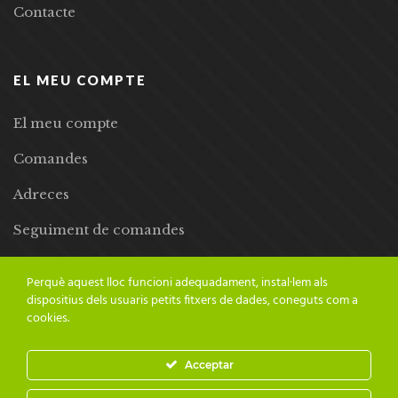
Contacte
EL MEU COMPTE
El meu compte
Comandes
Adreces
Seguiment de comandes
Llista de desitjos
Perquè aquest lloc funcioni adequadament, instal·lem als
dispositius dels usuaris petits fitxers de dades, coneguts com a
cookies.
Acceptar
© 2024 Adesiara Editorial | Tots els drets reservats | Preus amb