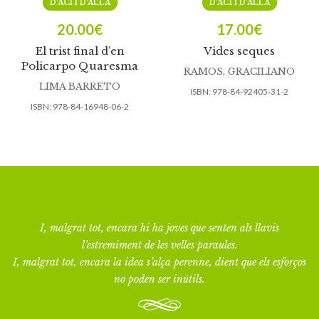
D’ACÍ I D’ALLÀ
D’ACÍ I D’ALLÀ
20.00
€
17.00
€
El trist final d’en
Vides seques
Policarpo Quaresma
RAMOS, GRACILIANO
LIMA BARRETO
ISBN:
978-84-92405-31-2
ISBN:
978-84-16948-06-2
I, malgrat tot, encara hi ha joves que senten als llavis
l’estremiment de les velles paraules.
I, malgrat tot, encara la idea s’alça perenne, dient que els esforços
no poden ser inútils.