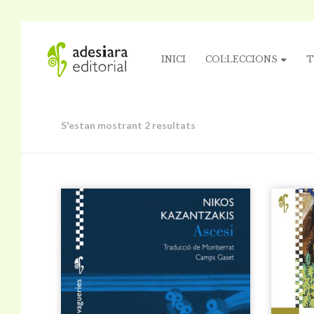
INICI
COL·LECCIONS
T
S'estan mostrant 2 resultats