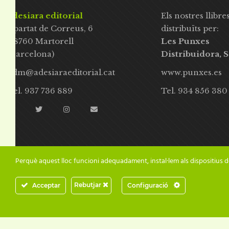
adesiara editorial
Els nostres llibre
Apartat de Correus, 6
distribuïts per:
08760 Martorell
Les Punxes
(Barcelona)
Distribuidora, S
adm@adesiaraeditorial.cat
www.punxes.es
Tel. 937 736 889
Tel. 934 856 380
Perquè aquest lloc funcioni adequadament, instal·lem als dispositius d
Rebutjar
Acceptar
Configuració