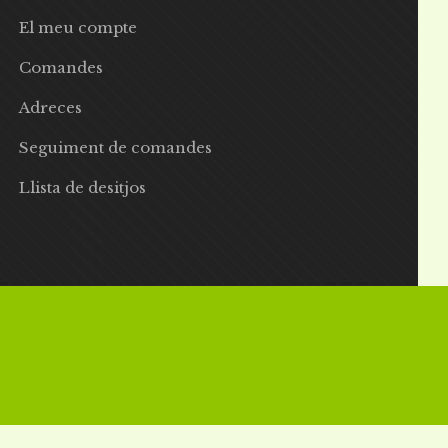
El meu compte
Comandes
Adreces
Seguiment de comandes
Llista de desitjos
 | Preus amb IVA inclòs |
Grademorphic