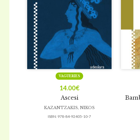
VAGUERIES
14.00
€
Ascesi
Bambi
KAZANTZAKIS, NIKOS
ISBN:
978-84-92405-10-7