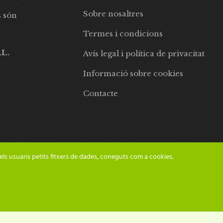
Sobre nosaltres
s són
Termes i condicions
.L.
Avís legal i política de privacitat
Informació sobre cookies
Contacte
els usuaris petits fitxers de dades, coneguts com a cookies.
© 2024 Adesiara Editorial | Tots els drets reservats