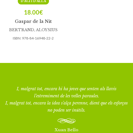
D’ACÍ I D’ALLÀ
18.00
€
Gaspar de la Nit
BERTRAND, ALOYSIUS
ISBN:
978-84-16948-22-2
I, malgrat tot, encara hi ha joves que senten als llavis
l’estremiment de les velles paraules.
I, malgrat tot, encara la idea s’alça perenne, dient que els esforços
no poden ser inútils.
Xuan Bello