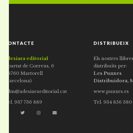
CONTACTE
DISTRIBUEIX
adesiara editorial
Els nostres llibre
Apartat de Correus, 6
distribuïts per:
08760 Martorell
Les Punxes
(Barcelona)
Distribuidora, S
adm@adesiaraeditorial.cat
www.punxes.es
Tel. 937 736 889
Tel. 934 856 380