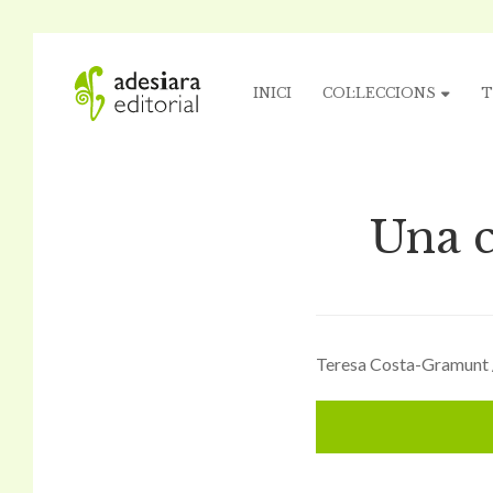
INICI
COL·LECCIONS
T
Una c
Teresa Costa-Gramunt