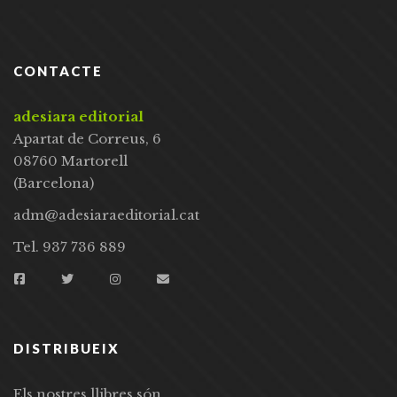
CONTACTE
adesiara editorial
Apartat de Correus, 6
08760 Martorell
(Barcelona)
adm@adesiaraeditorial.cat
Tel. 937 736 889
DISTRIBUEIX
Els nostres llibres són