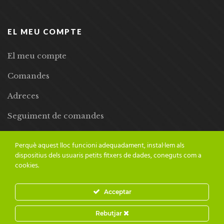
EL MEU COMPTE
El meu compte
Comandes
Adreces
Seguiment de comandes
Llista de desitjos
Perquè aquest lloc funcioni adequadament, instal·lem als
dispositius dels usuaris petits fitxers de dades, coneguts com a
cookies.
Acceptar
© 2024 Adesiara Editorial | Tots els drets reservats | Preus amb
Rebutjar
IVA inclòs |
Grademorphic